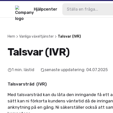
Hjälpcenter
Hem
Vanliga växeltjänster
Talsvar (IVR)
Talsvar (IVR)
1
min. lästid
senaste uppdatering
:
04.07.2025
Talsvarsträd (IVR)
Med talsvarsträd kan du låta den inringande få ett anta
sätt kan ni
förkorta kundens väntetid då de inringande 
anknytning på en gång. Ni säkerställer också att samt